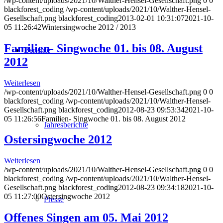
/wp-content/uploads/2021/10/Walther-Hensel-Gesellschaft.png
0
0
blackforest_coding
/wp-content/uploads/2021/10/Walther-Hensel-
Gesellschaft.png
blackforest_coding
2013-02-01 10:31:07
2021-10-
05 11:26:42
Wintersingwoche 2012 / 2013
Familien- Singwoche 01. bis 08. August
Berichte
2012
Weiterlesen
/wp-content/uploads/2021/10/Walther-Hensel-Gesellschaft.png
0
0
blackforest_coding
/wp-content/uploads/2021/10/Walther-Hensel-
Gesellschaft.png
blackforest_coding
2012-08-23 09:53:34
2021-10-
05 11:26:56
Familien- Singwoche 01. bis 08. August 2012
Jahresberichte
Ostersingwoche 2012
Weiterlesen
/wp-content/uploads/2021/10/Walther-Hensel-Gesellschaft.png
0
0
blackforest_coding
/wp-content/uploads/2021/10/Walther-Hensel-
Gesellschaft.png
blackforest_coding
2012-08-23 09:34:18
2021-10-
05 11:27:00
Ostersingwoche 2012
Presse
Offenes Singen am 05. Mai 2012