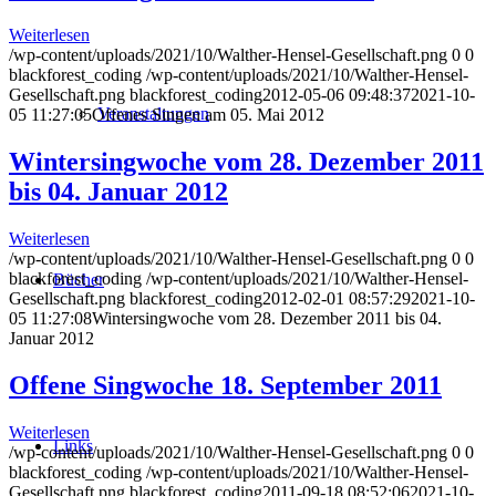
Weiterlesen
/wp-content/uploads/2021/10/Walther-Hensel-Gesellschaft.png
0
0
blackforest_coding
/wp-content/uploads/2021/10/Walther-Hensel-
Gesellschaft.png
blackforest_coding
2012-05-06 09:48:37
2021-10-
Veranstaltungen
05 11:27:05
Offenes Singen am 05. Mai 2012
Wintersingwoche vom 28. Dezember 2011
bis 04. Januar 2012
Weiterlesen
/wp-content/uploads/2021/10/Walther-Hensel-Gesellschaft.png
0
0
blackforest_coding
/wp-content/uploads/2021/10/Walther-Hensel-
Bücher
Gesellschaft.png
blackforest_coding
2012-02-01 08:57:29
2021-10-
05 11:27:08
Wintersingwoche vom 28. Dezember 2011 bis 04.
Januar 2012
Offene Singwoche 18. September 2011
Weiterlesen
Links
/wp-content/uploads/2021/10/Walther-Hensel-Gesellschaft.png
0
0
blackforest_coding
/wp-content/uploads/2021/10/Walther-Hensel-
Gesellschaft.png
blackforest_coding
2011-09-18 08:52:06
2021-10-