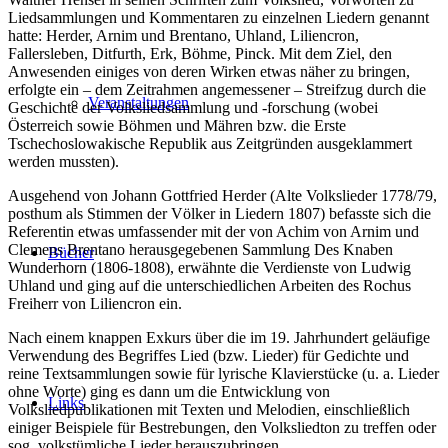
Liedsammlungen und Kommentaren zu einzelnen Liedern genannt
hatte: Herder, Arnim und Brentano, Uhland, Liliencron,
Fallersleben, Ditfurth, Erk, Böhme, Pinck. Mit dem Ziel, den
Anwesenden einiges von deren Wirken etwas näher zu bringen,
erfolgte ein – dem Zeitrahmen angemessener – Streifzug durch die
Veranstaltungen
Geschichte der Volksliedsammlung und -forschung (wobei
Österreich sowie Böhmen und Mähren bzw. die Erste
Tschechoslowakische Republik aus Zeitgründen ausgeklammert
werden mussten).
Ausgehend von Johann Gottfried Herder (Alte Volkslieder 1778/79,
posthum als Stimmen der Völker in Liedern 1807) befasste sich die
Referentin etwas umfassender mit der von Achim von Arnim und
Clemens Brentano herausgegebenen Sammlung Des Knaben
Bücher
Wunderhorn (1806-1808), erwähnte die Verdienste von Ludwig
Uhland und ging auf die unterschiedlichen Arbeiten des Rochus
Freiherr von Liliencron ein.
Nach einem knappen Exkurs über die im 19. Jahrhundert geläufige
Verwendung des Begriffes Lied (bzw. Lieder) für Gedichte und
reine Textsammlungen sowie für lyrische Klavierstücke (u. a. Lieder
ohne Worte) ging es dann um die Entwicklung von
Links
Volksliedpublikationen mit Texten und Melodien, einschließlich
einiger Beispiele für Bestrebungen, den Volksliedton zu treffen oder
sog. volkstümliche Lieder herauszubringen.