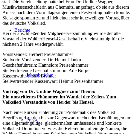
statt. Die Vereinsleitung hatte bei Frau Dr. Undine Wagner,
Musikwissenschaftlerin aus Chemnitz, angefragt, ob sie aus diesem
Anlass nach dem Vormittagssingen einen Festvortrag halten könnte.
Sie sagte spontan zu und hielt einen sehr kurzweiligen Vortrag über
das deutsche Volkslied.
Berichte
Bei der anschließenden Mitgliederversammlung wurde der alte
Vorstand der WaltherHensel-Gesellschaft e.V. einstimmig für die
nächsten 2 Jahre wiedergewählt.
Vorsitzender: Herbert Preisenhammer
Stellvertr. Vorsitzender: Dr. Helmut Janku
Geschäftsführerin: Hannelore Preisenhammer
Stellvertretende Geschäftsführerin: Ade Bürgel
Jahresberichte
Kassenwart: Ursula Brenner
Stellvertretender Kassenwart: Helmut Preisenhammer
Vortrag von Dr. Undine Wagner zum Thema:
Ein umstrittenes Phänomen im Wandel der Zeiten. Zum
Volkslied-Verständnis von Herder bis Hensel.
Nach einer kurzen Einleitung zur Problematik des Volkslied-
Begriffs und zu den bis zur Gegenwart reichenden Bemühungen um
Presse
eine allgemeingültige, gleichermaßen umfassende und konkrete
Volkslied-Definition verwies die Referentin auf einige Namen, die
Walther Hensel in seinen Schriften zum Volkslied, Vorworten zu