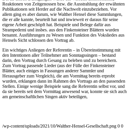
Reaktionen von Zeitgenossen bzw. die Ausstrahlung der erwähnten
Publikationen seit Herder auf die Nachwelt einzubeziehen. Vor
allem ging es aber darum, wie Walther Hensel diese Sammlungen,
die er alle kannte, beurteilt hat und inwieweit er daraus für seine
eigene Arbeit geschöpft hat. Beispiele und Belege dafür aus
Strampedemi und insbes. aus den Finkensteiner Blättern wurden
benannt. Ausführungen zu Wesen und Funktion des Voksliedes aus
Hensels Sicht schlossen den Vortrag ab.
Ein wichtiges Anliegen der Referentin – in Übereinstimmung mit
den Intentionen aller Teilnehmer am Sonntagssingen – bestand
darin, den Vortrag durch Gesang zu beleben und zu bereichern.
Zum Vortrag passende Lieder (aus der Fülle der Finkensteiner
Blätter, auch einiges in Fassungen anderer Sammler und
Herausgeber zum Vergleich), die am Vormittag bereits erprobt
wurden, erklangen dann im Rahmen des Vortrags an den passenden
Stellen. Einige wenige Beispiele sang die Referentin selbst vor, und
da sie bereits seit dem Vormittag anwesend war, konnte sie sich auch
am gemeinschaftlichen Singen aktiv beteiligen,
/wp-content/uploads/2021/10/Walther-Hensel-Gesellschaft.png
0
0