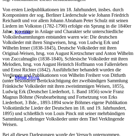
Von ersten Liedpublikationen im 18. Jahrhundert, insbes. durch
Komponisten der sog. Berliner Liederschule wie Johann Friedrich
Reichardt und vor allem Johann Abraham Peter Schulz mit seinen
Liedern im Volkston (1782-1790) erfolgte ein Sprung in die 1840er
Jahre, wo einige in Anlage und Charakter sehr unterschiedliche
Kontakt
Volksliedsammlungen entstanden waren wie: Die deutschen
Volkslieder mit ihren Singweisen, hrsg. von Ludwig Erk und
Wilhelm Irmer (1838-1845), Deutsche Volkslieder mit ihren
Original-Weisen, hrsg. von August Kretzschmer und Anton Wilhelm
von Zuccalmaglio (1838-1840), Schlesische Volkslieder mit ihren
Melodien, hrsg. von August Heinrich Hoffmann von Fallersleben
und Ernst Richter (1842). Ausführlicher behandelt wurden die
Verdienste und Publikationen von Wilhelm Freiherr von Ditfurth
Menü
Menü
(unter besonderer Berücksichtigung der zweibändigen Sammlung
Fränkische Volkslieder mit ihren zweistimmigen Weisen, 1855),
Ludwig Erk (Deutscher Liederhort, 1. Band 1856) sowie Franz
Magnus Böhme (Neubearbeitung und Fortsetzung von Erks
Liederhort, 3 Bde., 1893-1894 sowie Böhmes eigene Publikation
Volkstümliche Lieder der Deutschen im 18. und 19. Jahrhundert,
1895) und schließlich von Louis Pinck mit seiner mehrbändigen
Sammlung Lothringer Volkslieder unter dem Titel Verklingende
Weisen.
Bei all diesen Darlegungen wurde der Versuch unternommen,