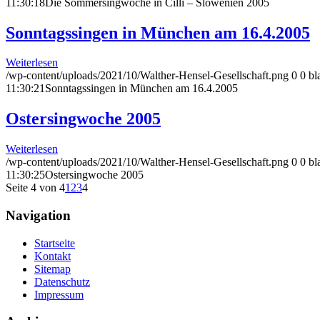
11:30:18
Die Sommersingwoche in Cilli – Slowenien 2005
Sonntagssingen in München am 16.4.2005
Weiterlesen
/wp-content/uploads/2021/10/Walther-Hensel-Gesellschaft.png
0
0
bl
11:30:21
Sonntagssingen in München am 16.4.2005
Ostersingwoche 2005
Weiterlesen
/wp-content/uploads/2021/10/Walther-Hensel-Gesellschaft.png
0
0
bl
11:30:25
Ostersingwoche 2005
Seite 4 von 4
1
2
3
4
Navigation
Startseite
Kontakt
Sitemap
Datenschutz
Impressum