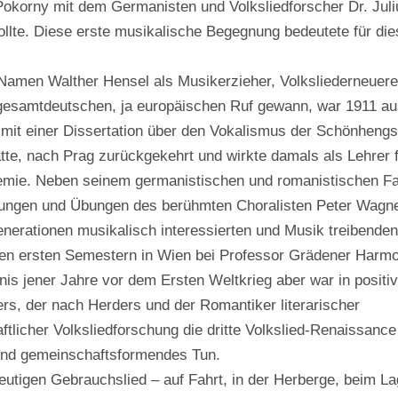
Pokorny mit dem Germanisten und Volksliedforscher Dr. Jul
ollte. Diese erste musikalische Begegnung bedeutete für di
 Namen Walther Hensel als Musikerzieher, Volksliederneuere
gesamtdeutschen, ja europäischen Ruf gewann, war 1911 au
 mit einer Dissertation über den Vokalismus der Schönhengst
te, nach Prag zurückgekehrt und wirkte damals als Lehrer 
emie. Neben seinem germanistischen und romanistischen F
lesungen und Übungen des berühmten Choralisten Peter Wagn
 Generationen musikalisch interessierten und Musik treibende
nen ersten Semestern in Wien bei Professor Grädener Harmo
nis jener Jahre vor dem Ersten Weltkrieg aber war in positi
rs, der nach Herders und der Romantiker literarischer
icher Volksliedforschung die dritte Volkslied-Renaissance e
 und gemeinschaftsformendes Tun.
tigen Gebrauchslied – auf Fahrt, in der Herberge, beim La