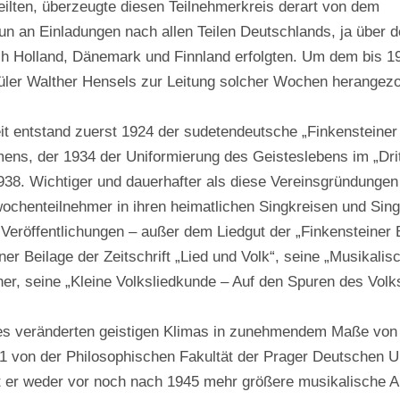
teilten, überzeugte diesen Teilnehmerkreis derart von dem
un an Einladungen nach allen Teilen Deutschlands, ja über 
h Holland, Dänemark und Finnland erfolgten. Um dem bis 19
er Walther Hensels zur Leitung solcher Wochen herangezo
it entstand zuerst 1924 der sudetendeutsche „Finkensteiner
mens, der 1934 der Uniformierung des Geisteslebens im „Dri
938. Wichtiger und dauerhafter als diese Vereinsgründungen
ochenteilnehmer in ihren heimatlichen Singkreisen und Sin
eröffentlichungen – außer dem Liedgut der „Finkensteiner B
ner Beilage der Zeitschrift „Lied und Volk“, seine „Musikalis
er, seine „Kleine Volksliedkunde – Auf den Spuren des Volk
 des veränderten geistigen Klimas in zunehmendem Maße von
1 von der Philosophischen Fakultät der Prager Deutschen Un
t er weder vor noch nach 1945 mehr größere musikalische A