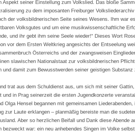
en Aspekt seiner Einstellung zum Volkslied. Das bloße Samme
alisierung zu dem imposanten Freiburger Volksliederarchiv
noch der volksbildnerischen Seite seines Wesens. Ihm war 
tbaren Volksgutes und um eine musikwissenschaftliche Erf
nde, und ihr gebt ihm seine Seele wieder!“ Dieses Wort Ros
hon vor dem Ersten Weltkrieg angesichts der Entseelung wei
Zusammenbruch Österreichs und der zwangsweisen Eingliede
en slawischen Nationalstaat zur volksbildnerischen Pflicht
 und damit zum Bewusstwerden seiner geistigen Substanz 
 trat aus dem Schuldienst aus, um sich mit seiner Gattin, 
 und in Prag seinerzeit die ersten Jugendkonzerte veranstal
nd Olga Hensel begannen mit gemeinsamen Liederabenden, 
ang zur Laute erklangen – planmäßig bereiste man die sudet
Ausland. Aber so herzlichen Beifall und Dank diese Abende a
en bezweckt war: ein neu anhebendes Singen im Volke selbst