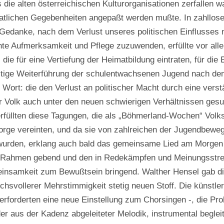
die alten österreichischen Kulturorganisationen zerfallen w
aatlichen Gegebenheiten angepaßt werden mußte. In zahllos
r Gedanke, nach dem Verlust unseres politischen Einflusses
te Aufmerksamkeit und Pflege zuzuwenden, erfüllte vor all
die für eine Vertiefung der Heimatbildung eintraten, für die 
eistige Weiterführung der schulentwachsenen Jugend nach de
Wort: die den Verlust an politischer Macht durch eine verst
er Volk auch unter den neuen schwierigen Verhältnissen ges
erfüllten diese Tagungen, die als „Böhmerland-Wochen“ Volk
Sorge vereinten, und da sie von zahlreichen der Jugendbewe
wurden, erklang auch bald das gemeinsame Lied am Morgen
n Rahmen gebend und den in Redekämpfen und Meinungsstre
einsamkeit zum Bewußtsein bringend. Walther Hensel gab 
hsvollerer Mehrstimmigkeit stetig neuen Stoff. Die künstle
 erforderten eine neue Einstellung zum Chorsingen -, die Pr
r aus der Kadenz abgeleiteter Melodik, instrumental beglei