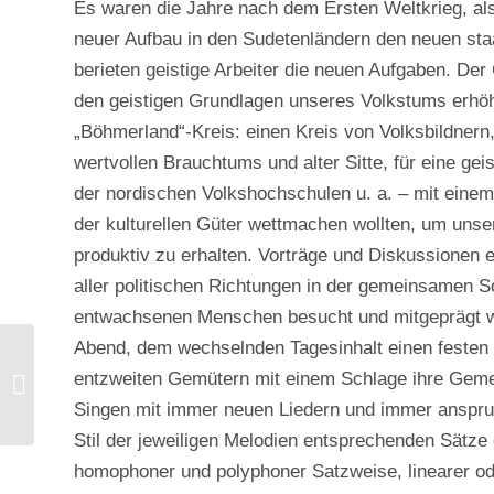
Es waren die Jahre nach dem Ersten Weltkrieg, als 
neuer Aufbau in den Sudetenländern den neuen st
berieten geistige Arbeiter die neuen Aufgaben. De
den geistigen Grundlagen unseres Volkstums erhöh
„Böhmerland“-Kreis: einen Kreis von Volksbildnern, 
wertvollen Brauchtums und alter Sitte, für eine g
der nordischen Volkshochschulen u. a. – mit einem 
der kulturellen Güter wettmachen wollten, um uns
produktiv zu erhalten. Vorträge und Diskussionen 
aller politischen Richtungen in der gemeinsamen 
entwachsenen Menschen besucht und mitgeprägt 
Abend, dem wechselnden Tagesinhalt einen feste
entzweiten Gemütern mit einem Schlage ihre Gem
Finkenstein
Singen mit immer neuen Liedern und immer anspruc
Stil der jeweiligen Melodien entsprechenden Sätze
homophoner und polyphoner Satzweise, linearer ode