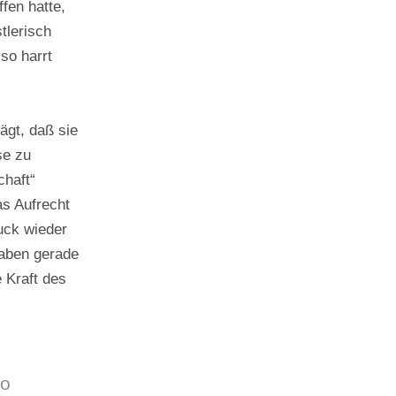
fen hatte,
tlerisch
so harrt
s
ägt, daß sie
se zu
chaft“
as Aufrecht
uck wieder
haben gerade
 Kraft des
So