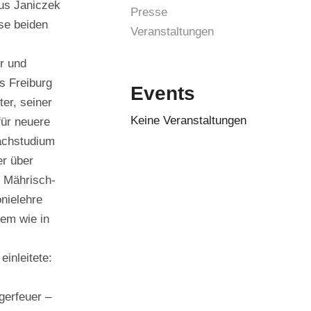
ius Janiczek
Presse
ese beiden
Veranstaltungen
r und
s Freiburg
Events
er, seiner
Keine Veranstaltungen
für neuere
achstudium
er über
n Mährisch-
nielehre
vem wie in
inleitete:
gerfeuer –