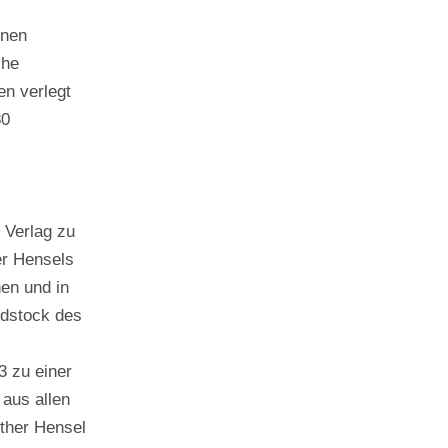
inen
che
en verlegt
80
 Verlag zu
er Hensels
nen und in
ndstock des
3 zu einer
 aus allen
lther Hensel