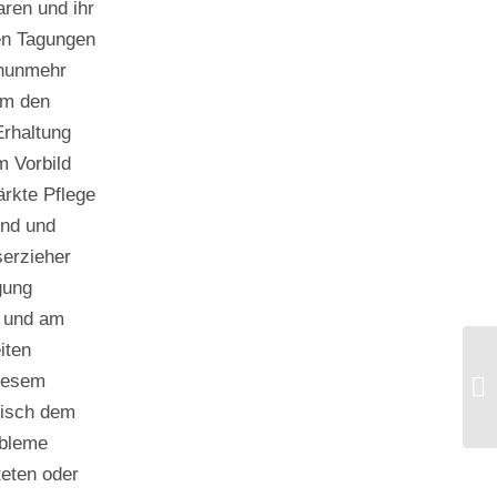
aren und ihr
en Tagungen
 nunmehr
em den
Erhaltung
m Vorbild
ärkte Pflege
und und
serzieher
gung
 und am
iten
Wa
diesem
Wi
risch dem
obleme
teten oder