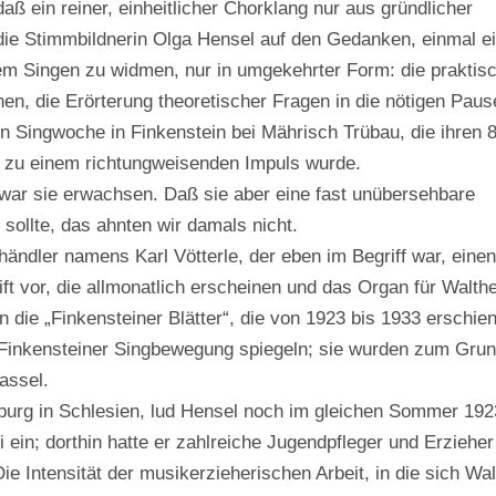
aß ein reiner, einheitlicher Chorklang nur aus gründlicher
ie Stimmbildnerin Olga Hensel auf den Gedanken, einmal e
m Singen zu widmen, nur in umgekehrter Form: die praktis
en, die Erörterung theoretischer Fragen in die nötigen Paus
Singwoche in Finkenstein bei Mährisch Trübau, die ihren 
d zu einem richtungweisenden Impuls wurde.
ar sie erwachsen. Daß sie aber eine fast unübersehbare
ollte, das ahnten wir damals nicht.
händler namens Karl Vötterle, der eben im Begriff war, einen
ft vor, die allmonatlich erscheinen und das Organ für Walth
n die „Finkensteiner Blätter“, die von 1923 bis 1933 erschie
r Finkensteiner Singbewegung spiegeln; sie wurden zum Gru
assel.
burg in Schlesien, lud Hensel noch im gleichen Sommer 192
in; dorthin hatte er zahlreiche Jugendpfleger und Erzieher
Die Intensität der musikerzieherischen Arbeit, in die sich Wa