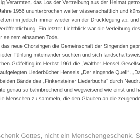
lig Verarmten, das Los der Vertreibung aus der Heimat getrof
 Jahre 1956 ununterbrochen weiter wissenschaftlich und küns
ten ihn jedoch immer wieder von der Drucklegung ab, und 
eröffentlichung. Ein letzter Lichtblick war die Verleihung de
or seinem einsamen Tode.
d das neue Chorsingen die Gemeinschaft der Singenden gepr
 wieder Fühlung miteinander suchten und sich landschaftswei
nchen-Gräfelfing im Herbst 1961 die „Walther-Hensel-Gesells
 aufgelegten Liederbücher Hensels „Der singende Quell“, „D
e beiden Bände des „Finkensteiner Liederbuchs“ durch Neudr
ute genau so bahnbrechend und wegweisend wie einst und 
, die Menschen zu sammeln, die den Glauben an die zeugende
eschenk Gottes, nicht ein Menschengeschenk. 