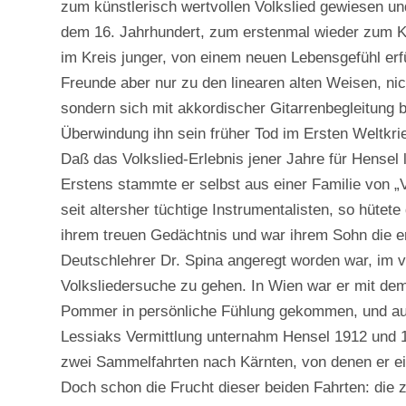
zum künstlerisch wertvollen Volkslied gewiesen un
dem 16. Jahrhundert, zum erstenmal wieder zum Kl
im Kreis junger, von einem neuen Lebensgefühl erf
Freunde aber nur zu den linearen alten Weisen, n
sondern sich mit akkordischer Gitarrenbegleitung 
Überwindung ihn sein früher Tod im Ersten Weltkrie
Daß das Volkslied-Erlebnis jener Jahre für Hense
Erstens stammte er selbst aus einer Familie von „
seit altersher tüchtige Instrumentalisten, so hütet
ihrem treuen Gedächtnis und war ihrem Sohn die e
Deutschlehrer Dr. Spina angeregt worden war, im 
Volksliedersuche zu gehen. In Wien war er mit de
Pommer in persönliche Fühlung gekommen, und auc
Lessiaks Vermittlung unternahm Hensel 1912 und 1
zwei Sammelfahrten nach Kärnten, von denen er ei
Doch schon die Frucht dieser beiden Fahrten: die 