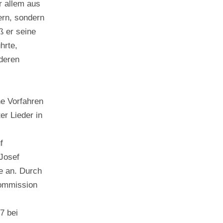
r allem aus
ern, sondern
ß er seine
hrte,
 deren
he Vorfahren
er Lieder in
f
Josef
e an. Durch
kommission
7 bei