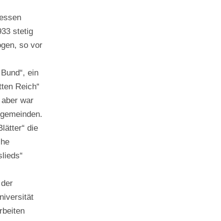
dessen
33 stetig
gen, so vor
 Bund“, ein
tten Reich“
 aber war
ggemeinden.
lätter“ die
che
slieds“
 der
iversität
rbeiten