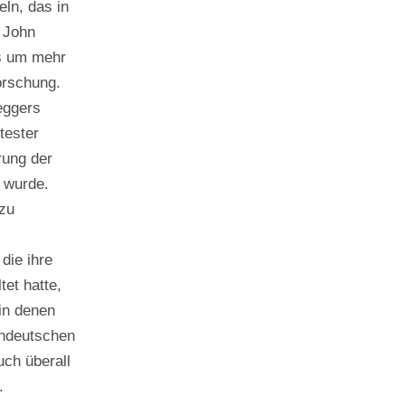
ln, das in
 John
es um mehr
orschung.
eggers
tester
rung der
 wurde.
zu
die ihre
tet hatte,
in denen
endeutschen
uch überall
.