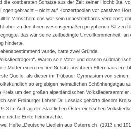
d die kostbarsten Schätze aus der Zeit seiner Hochblüte, vo
ingen gebracht – nicht auf Konzertpodien vor passiven Hör
üllter Menschen: das war sein unbestreitbares Verdienst; da
icht aber zu den ihnen wesensgemäßen polyphonen Sätzen fü
begnügte, das war seine zeitbedingte Unvollkommenheit, an
g hinderte.
l lebensbestimmend wurde, hatte zwei Gründe.
Volksliedträgern“. Waren sein Vater und dessen südmährisc
e die Mutter einen reichen Schatz aus ihrem Elternhaus ererbt
rste Quelle, als dieser im Trübauer Gymnasium von seinem
volkskundlich so ergiebigen heimatlichen Schönhengstgau au
m Kreis um den großen alpenländischen Volksliedersammler 
h sein Freiburger Lehrer Dr. Lessiak gehörte diesem Kreis
913 im Auftrag der Staatlichen Österreichischen Volkslied
ne reiche Ernte heimbrachte.
zwei Hefte „Deutsche Liedlein aus Österreich“ (1913 und 191