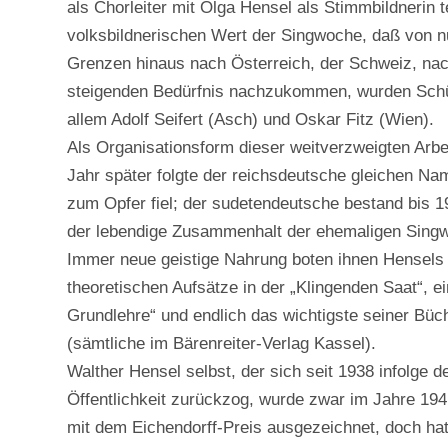
als Chorleiter mit Olga Hensel als Stimmbildnerin 
volksbildnerischen Wert der Singwoche, daß von n
Grenzen hinaus nach Österreich, der Schweiz, nac
steigenden Bedürfnis nachzukommen, wurden Schül
allem Adolf Seifert (Asch) und Oskar Fitz (Wien).
Als Organisationsform dieser weitverzweigten Arbe
Jahr später folgte der reichsdeutsche gleichen Na
zum Opfer fiel; der sudetendeutsche bestand bis 1
der lebendige Zusammenhalt der ehemaligen Singw
Immer neue geistige Nahrung boten ihnen Hensels V
theoretischen Aufsätze in der „Klingenden Saat“, ei
Grundlehre“ und endlich das wichtigste seiner Büch
(sämtliche im Bärenreiter-Verlag Kassel).
Walther Hensel selbst, der sich seit 1938 infolge
Öffentlichkeit zurückzog, wurde zwar im Jahre 194
mit dem Eichendorff-Preis ausgezeichnet, doch ha