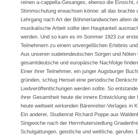
reinen a-cappella-Gesanges, ebenso die Einsicht, d
Stimmschulung erwachsen könne: all das brachte d
Lehrgang nach Art der Böhmerlandwochen allein de
musikalische Arbeit sollte den Hauptanteil ausmach
werden. Und so kam es im Sommer 1923 zur ersten 
Teilnehmern zu einem unvergeßlichen Erlebnis un
Aus unseren sudetendeutschen Sorgen und Nöten w
gesamtdeutsche und europäische Nachfolge finden s
Einer ihrer Teilnehmer, ein junger Augsburger Buch
gründen, schlug Hensel eine periodische Denkschri
Liedveröffentlichungen werden sollte. So entstande
ihrer Gesamtheit heute die innere Entwicklung de
heute weltweit wirkenden Bärenreiter-Verlages in K
Ein anderer, Studienrat Richard Poppe aus Walden
Singwoche nach der Herrnhutersiedlung Gnadenfrei e
Schulgattungen, geistliche und weltliche, gerufen. 