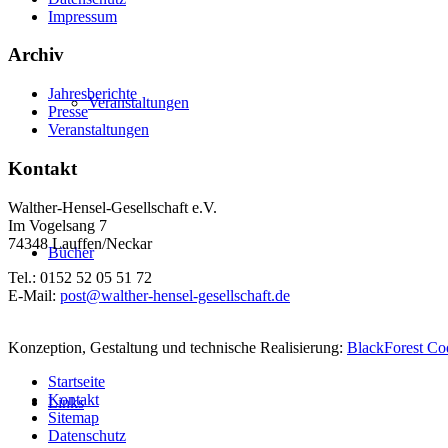
Impressum
Archiv
Jahresberichte
Veranstaltungen
Presse
Veranstaltungen
Kontakt
Walther-Hensel-Gesellschaft e.V.
Im Vogelsang 7
74348 Lauffen/Neckar
Bücher
Tel.: 0152 52 05 51 72
E-Mail:
post@walther-hensel-gesellschaft.de
Konzeption, Gestaltung und technische Realisierung:
BlackForest C
Startseite
Kontakt
Links
Sitemap
Datenschutz