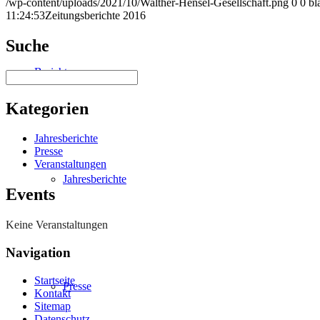
/wp-content/uploads/2021/10/Walther-Hensel-Gesellschaft.png
0
0
bl
11:24:53
Zeitungsberichte 2016
Suche
Berichte
Suchen
Kategorien
Jahresberichte
Presse
Veranstaltungen
Jahresberichte
Events
Keine Veranstaltungen
Navigation
Startseite
Presse
Kontakt
Sitemap
Datenschutz