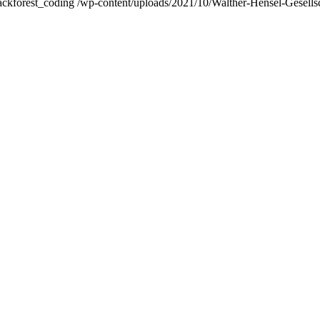
ackforest_coding
/wp-content/uploads/2021/10/Walther-Hensel-Gesells