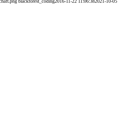
chaft.png
blackforest_coding
2016-11-22 11:06:38
2021-10-05