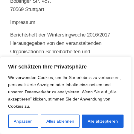
Böblinger Str. 457,
70569 Stuttgart
Impressum
Berichtsheft der Wintersingwoche 2016/2017
Herausgegeben von den veranstaltenden
Organisationen Schreibarbeiten und
Zusammenstellung Herbert Preisenhammer und
Wir schätzen Ihre Privatsphäre
Reinhold Frank © Walther-Hensel-Gesellschaft
2017 Die Berichte geben die Meinung der
Wir verwenden Cookies, um Ihr Surferlebnis zu verbessern,
personalisierte Anzeigen oder Inhalte einzusetzen und
Verfasserin/des Verfassers wieder.
unseren Datenverkehr zu analysieren. Wenn Sie auf „Alle
Die Fotos stammen aus den Kameras von
akzeptieren" klicken, stimmen Sie der Anwendung von
Wolfgang Fingerle, Martin Januschko, Hans-Urs
Cookies zu.
Hofer, Katja Hanke, Ruth Kinzler, Reinhold Frank
Anpassen
Alles ablehnen
Alle akzeptieren
u.a.