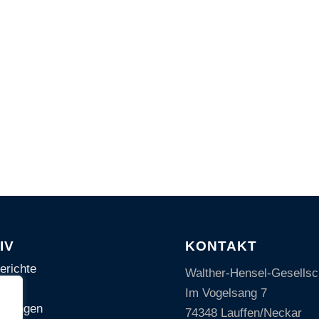
IV
KONTAKT
erichte
Walther-Hensel-Gesellsch
Im Vogelsang 7
altungen
74348 Lauffen/Neckar