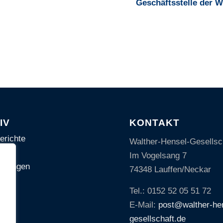
Geschäftsstelle der 
IV
KONTAKT
erichte
Walther-Hensel-Gesellsch
Im Vogelsang 7
altungen
74348 Lauffen/Neckar
Tel.: 0152 52 05 51 72
E-Mail:
post@walther-he
gesellschaft.de