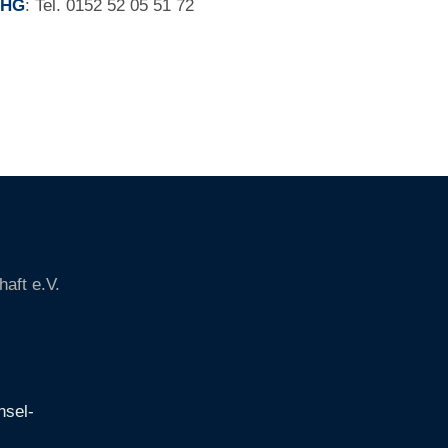
WHG
: Tel. 0152 52 05 51 72
aft e.V.
nsel-